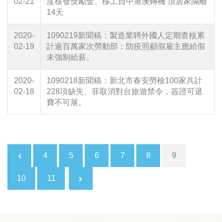
02-21
度核發獎勵金、移工自中港澳轉機 須居家隔離
14天
2020-
1090219新聞稿：製造業聘外國人定期查核累
02-19
計逾百萬家次勞動部：防疫照顧假雇主應給假
未強制給薪。
2020-
1090218新聞稿：新北市春安勞檢100家共計
02-18
228項缺失、菲取消對台旅遊禁令，簽證可退
費不可展。
Posts navigation
« page
4
5
6
7
8
9
10
11
Next page