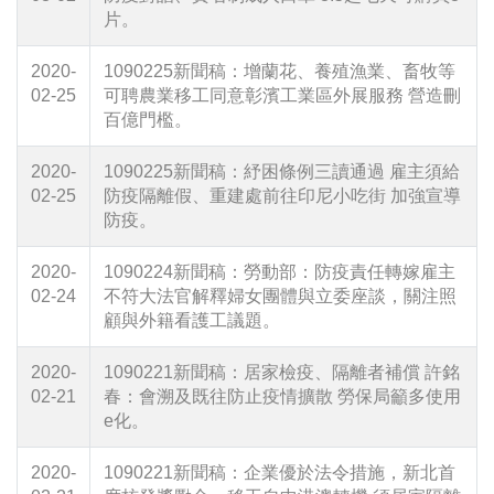
片。
2020-
1090225新聞稿：增蘭花、養殖漁業、畜牧等
02-25
可聘農業移工同意彰濱工業區外展服務 營造刪
百億門檻。
2020-
1090225新聞稿：紓困條例三讀通過 雇主須給
02-25
防疫隔離假、重建處前往印尼小吃街 加強宣導
防疫。
2020-
1090224新聞稿：勞動部：防疫責任轉嫁雇主
02-24
不符大法官解釋婦女團體與立委座談，關注照
顧與外籍看護工議題。
2020-
1090221新聞稿：居家檢疫、隔離者補償 許銘
02-21
春：會溯及既往防止疫情擴散 勞保局籲多使用
e化。
2020-
1090221新聞稿：企業優於法令措施，新北首