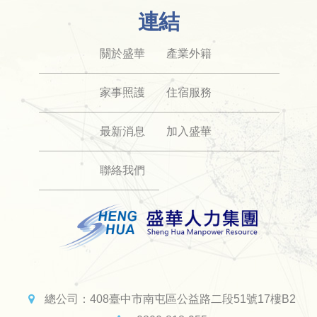
連結
關於盛華
產業外籍
家事照護
住宿服務
最新消息
加入盛華
聯絡我們
總公司：
408臺中市南屯區公益路二段51號17樓B2